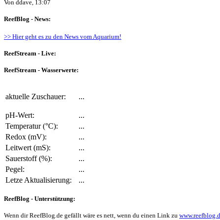
Von ddave, 13:07
ReefBlog - News:
>> Hier geht es zu den News vom Aquarium!
ReefStream - Live:
ReefStream - Wasserwerte:
aktuelle Zuschauer:
...
pH-Wert:
...
Temperatur (°C):
...
Redox (mV):
...
Leitwert (mS):
...
Sauerstoff (%):
...
Pegel:
...
Letze Aktualisierung:
...
ReefBlog - Unterstützung:
Wenn dir ReefBlog.de gefällt wäre es nett, wenn du einen Link zu
www.reefblog.