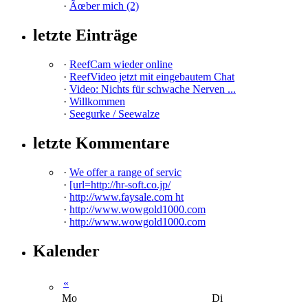
·
Ãœber mich (2)
letzte Einträge
·
ReefCam wieder online
·
ReefVideo jetzt mit eingebautem Chat
·
Video: Nichts für schwache Nerven ...
·
Willkommen
·
Seegurke / Seewalze
letzte Kommentare
·
We offer a range of servic
·
[url=http://hr-soft.co.jp/
·
http://www.faysale.com ht
·
http://www.wowgold1000.com
·
http://www.wowgold1000.com
Kalender
«
Mo
Di